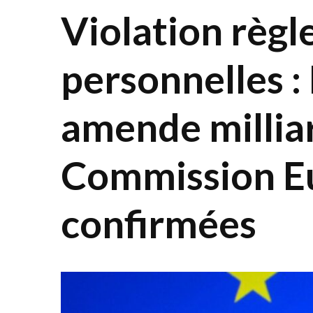
Violation règl
personnelles :
amende milliar
Commission E
confirmées