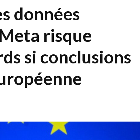
es données
 Meta risque
ds si conclusions
uropéenne