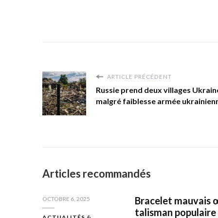
ARTICLE PRÉCÉDENT
Russie prend deux villages Ukrain
malgré faiblesse armée ukrainien
Articles recommandés
Bracelet mauvais œi
OCTOBRE 6, 2025
talisman populaire
ACTUALITÉS &