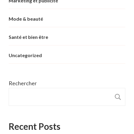
Marketing et publicité
Mode & beauté
Santé et bien être
Uncategorized
Rechercher
R
Recent Posts