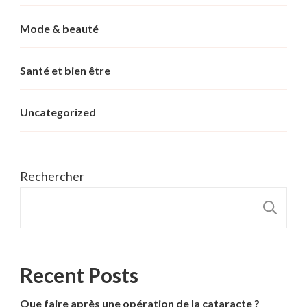
Mode & beauté
Santé et bien être
Uncategorized
Rechercher
R
Recent Posts
Que faire après une opération de la cataracte ?