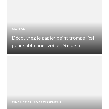
MAISON
l
Découvrez le papier peint trompe l’œil
pour subliminer votre tête de lit
p
FINANCE ET INVESTISSEMENT
F