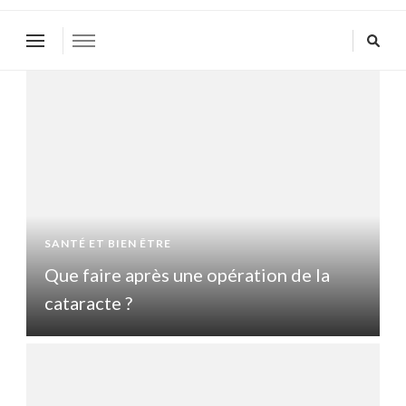
SANTÉ ET BIEN ÊTRE
S
Que faire après une opération de la
Q
cataracte ?
c