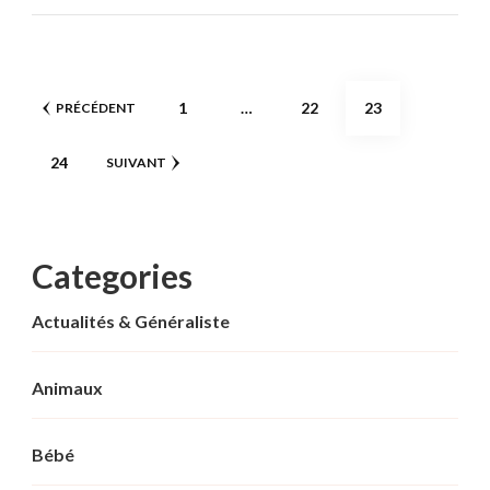
Pagination
PAGE
PAGE
PAGE
1
…
22
23
PRÉCÉDENT
des
PAGE
24
SUIVANT
publications
Categories
Actualités & Généraliste
Animaux
Bébé