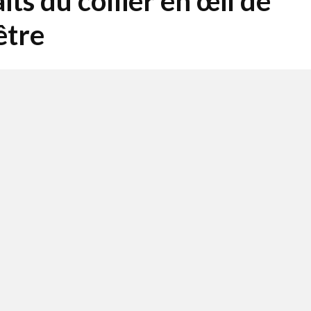
ts du collier en œil de
être