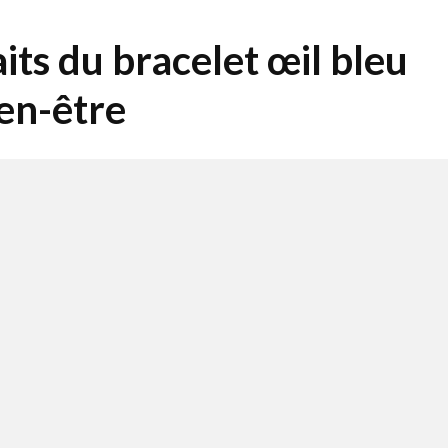
its du bracelet œil bleu
ien-être