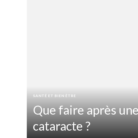
t
iner
SANTÉ ET BIEN ÊTRE
Que faire après une
ir
cataracte ?
sion