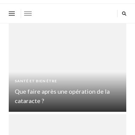
SANTÉ ET BIEN ÊTRE
S
Que faire après une opération de la
Q
cataracte ?
c