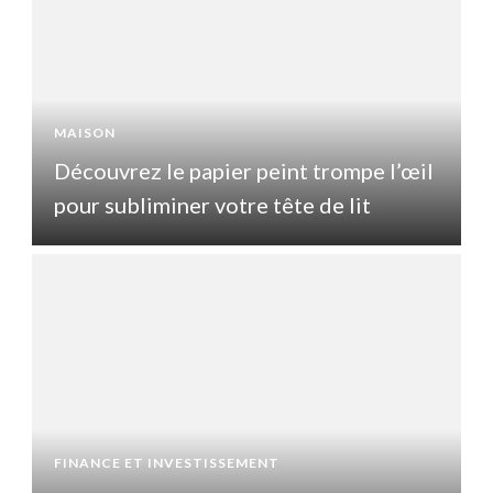
MAISON
l
Découvrez le papier peint trompe l’œil
pour subliminer votre tête de lit
p
FINANCE ET INVESTISSEMENT
F