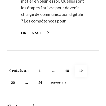
métier en plein essor. Quelles sont
les étapes à suivre pour devenir
chargé de communication digitale
? Les compétences pour …
LIRE LA SUITE
Pagination
PAGE
PAGE
PAGE
1
…
18
19
PRÉCÉDENT
des
PAGE
PAGE
20
…
24
SUIVANT
publications