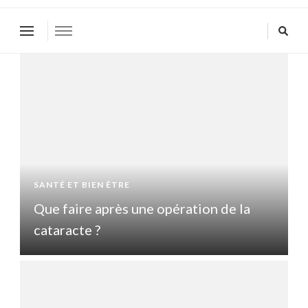
SANTÉ ET BIEN ÊTRE
S
Que faire après une opération de la
Q
cataracte ?
c