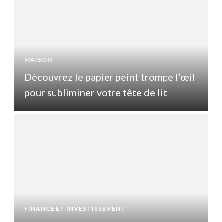
MAISON
l
Découvrez le papier peint trompe l’œil
pour subliminer votre tête de lit
p
FINANCE ET INVESTISSEMENT
F