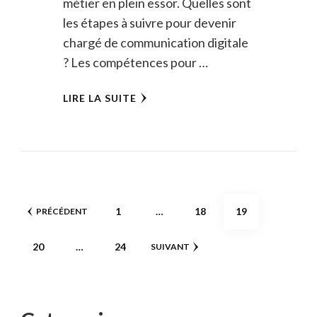
métier en plein essor. Quelles sont
les étapes à suivre pour devenir
chargé de communication digitale
? Les compétences pour …
LIRE LA SUITE
Pagination
PAGE
PAGE
PAGE
1
…
18
19
PRÉCÉDENT
des
PAGE
PAGE
20
…
24
SUIVANT
publications