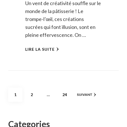
Un vent de créativité souffle sur le
monde de la pâtisserie ! Le
trompe-l’œil, ces créations
sucrées qui font illusion, sont en
pleine effervescence. On …
LIRE LA SUITE
Pagination
PAGE
PAGE
PAGE
1
2
…
24
SUIVANT
des
publications
Categories