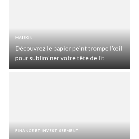
MAISON
l
Découvrez le papier peint trompe l’œil
pour subliminer votre tête de lit
p
FINANCE ET INVESTISSEMENT
F