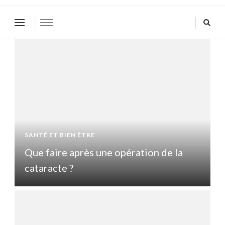
SANTÉ ET BIEN ÊTRE
S
Que faire après une opération de la
Q
cataracte ?
c