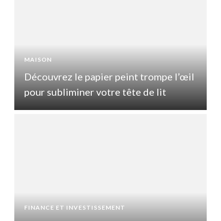
MAISON
l
Découvrez le papier peint trompe l’œil
pour subliminer votre tête de lit
p
FINANCE ET INVESTISSEMENT
F