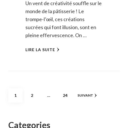
Un vent de créativité souffle sur le
monde de la pâtisserie ! Le
trompe-l’œil, ces créations
sucrées qui font illusion, sont en
pleine effervescence. On …
LIRE LA SUITE
Pagination
PAGE
PAGE
PAGE
1
2
…
24
SUIVANT
des
publications
Categories