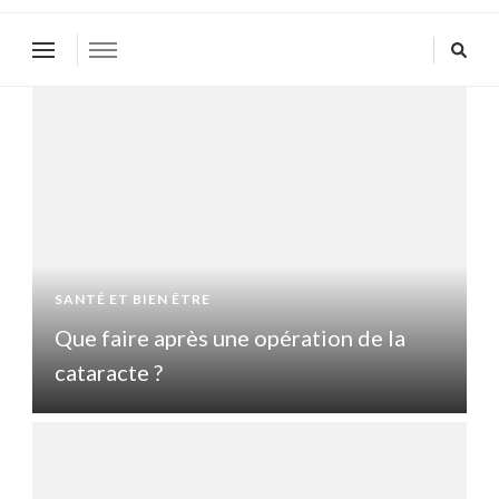
SANTÉ ET BIEN ÊTRE
S
Que faire après une opération de la
Q
cataracte ?
c