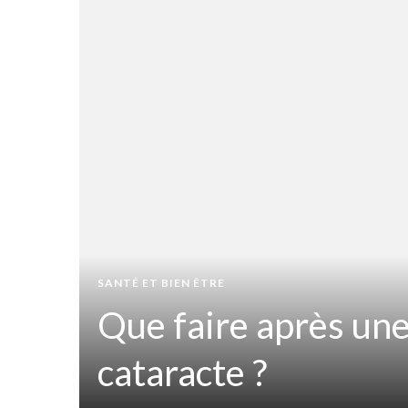
t
iner
SANTÉ ET BIEN ÊTRE
Que faire après une
ir
cataracte ?
sion