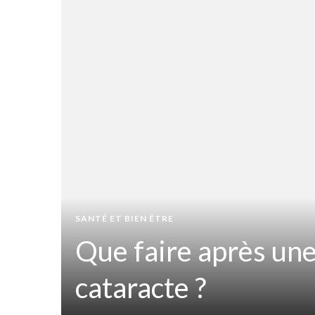
t
iner
SANTÉ ET BIEN ÊTRE
Que faire après une
ir
cataracte ?
sion