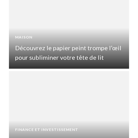
MAISON
l
Découvrez le papier peint trompe l’œil
pour subliminer votre tête de lit
p
FINANCE ET INVESTISSEMENT
F