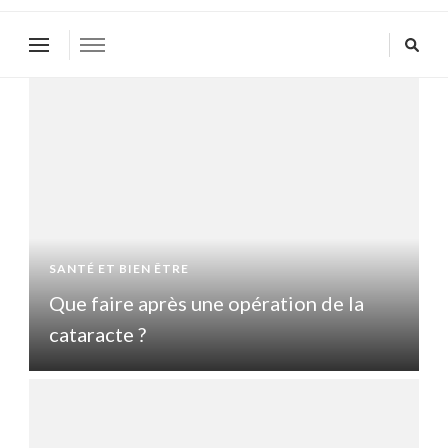
SANTÉ ET BIEN ÊTRE
S
Que faire après une opération de la
Q
cataracte ?
c