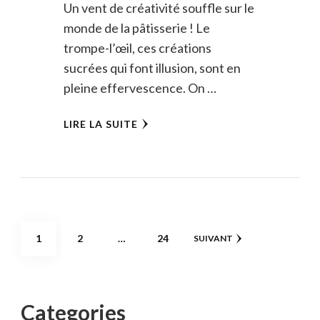
Un vent de créativité souffle sur le
monde de la pâtisserie ! Le
trompe-l’œil, ces créations
sucrées qui font illusion, sont en
pleine effervescence. On …
LIRE LA SUITE
Pagination
PAGE
PAGE
PAGE
1
2
…
24
SUIVANT
des
publications
Categories