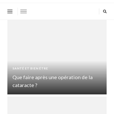
SANTÉ ET BIEN ÊTRE
S
Que faire après une opération de la
Q
cataracte ?
c