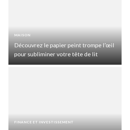
MAISON
l
Découvrez le papier peint trompe l’œil
pour subliminer votre tête de lit
p
FINANCE ET INVESTISSEMENT
F