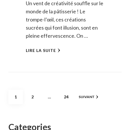
Un vent de créativité souffle sur le
monde de la pâtisserie ! Le
trompe-l’œil, ces créations
sucrées qui font illusion, sont en
pleine effervescence. On …
LIRE LA SUITE
Pagination
PAGE
PAGE
PAGE
1
2
…
24
SUIVANT
des
publications
Categories