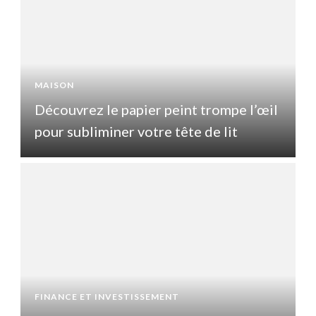
MAISON
l
Découvrez le papier peint trompe l’œil
pour subliminer votre tête de lit
p
FINANCE ET INVESTISSEMENT
F