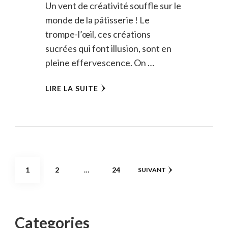
Un vent de créativité souffle sur le
monde de la pâtisserie ! Le
trompe-l’œil, ces créations
sucrées qui font illusion, sont en
pleine effervescence. On …
LIRE LA SUITE
Pagination
PAGE
PAGE
PAGE
1
2
…
24
SUIVANT
des
publications
Categories