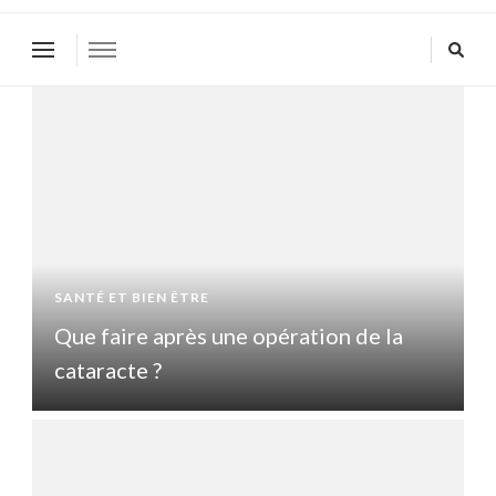
SANTÉ ET BIEN ÊTRE
S
Que faire après une opération de la
Q
cataracte ?
c