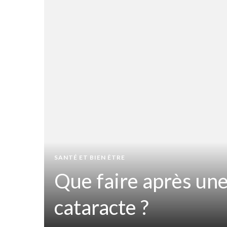
t
iner
SANTÉ ET BIEN ÊTRE
Que faire après une
ir
cataracte ?
sion