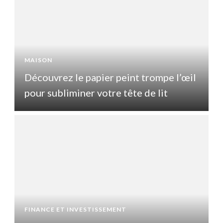
MAISON
l
Découvrez le papier peint trompe l’œil
pour subliminer votre tête de lit
p
FINANCE ET INVESTISSEMENT
F