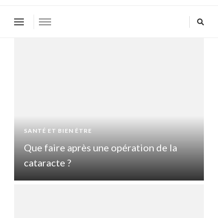
SANTÉ ET BIEN ÊTRE
S
Que faire après une opération de la
Q
cataracte ?
c