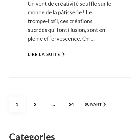
Un vent de créativité souffle sur le
monde de la pâtisserie ! Le
trompe-l’œil, ces créations
sucrées qui font illusion, sont en
pleine effervescence. On …
LIRE LA SUITE
Pagination
PAGE
PAGE
PAGE
1
2
…
24
SUIVANT
des
publications
Categories