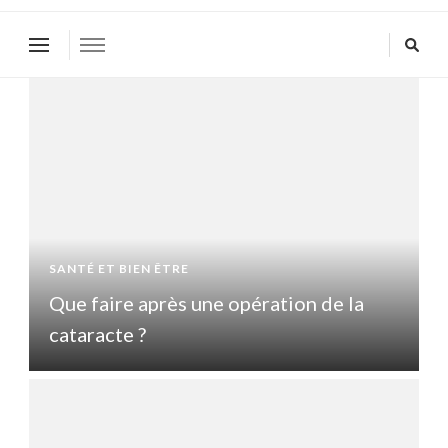
SANTÉ ET BIEN ÊTRE
S
Que faire après une opération de la
Q
cataracte ?
c