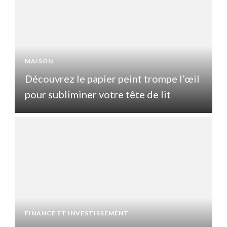
MAISON
l
Découvrez le papier peint trompe l’œil
pour subliminer votre tête de lit
p
FINANCE ET INVESTISSEMENT
F