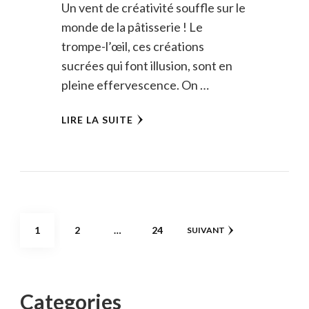
Un vent de créativité souffle sur le
monde de la pâtisserie ! Le
trompe-l’œil, ces créations
sucrées qui font illusion, sont en
pleine effervescence. On …
LIRE LA SUITE
Pagination
PAGE
PAGE
PAGE
1
2
…
24
SUIVANT
des
publications
Categories