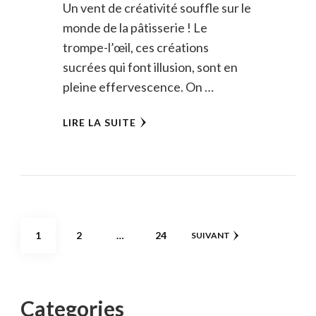
Un vent de créativité souffle sur le
monde de la pâtisserie ! Le
trompe-l’œil, ces créations
sucrées qui font illusion, sont en
pleine effervescence. On …
LIRE LA SUITE
Pagination
PAGE
PAGE
PAGE
1
2
…
24
SUIVANT
des
publications
Categories