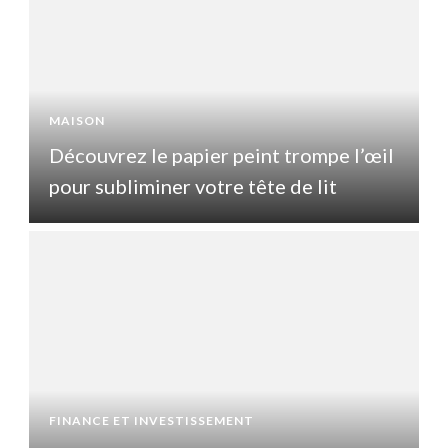
MAISON
l
Découvrez le papier peint trompe l’œil
pour subliminer votre tête de lit
p
FINANCE ET INVESTISSEMENT
F