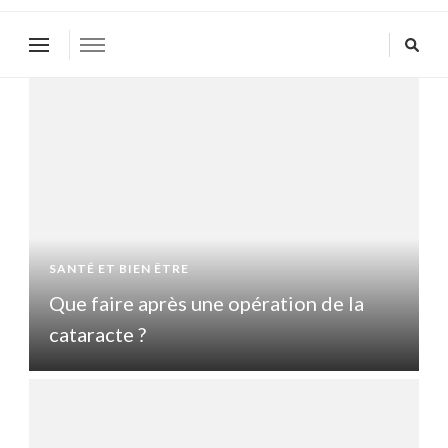
SANTÉ ET BIEN ÊTRE
S
Que faire après une opération de la
Q
cataracte ?
c