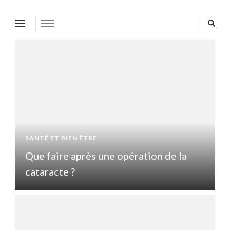
SANTÉ ET BIEN ÊTRE
S
Que faire après une opération de la
Q
cataracte ?
c