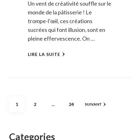
Un vent de créativité souffle sur le
monde de la pâtisserie ! Le
trompe-l’œil, ces créations
sucrées qui font illusion, sont en
pleine effervescence. On …
LIRE LA SUITE
Pagination
PAGE
PAGE
PAGE
1
2
…
24
SUIVANT
des
publications
Categories