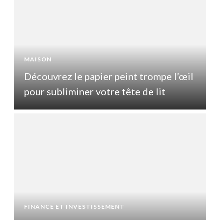
MAISON
l
Découvrez le papier peint trompe l’œil
pour subliminer votre tête de lit
p
FINANCE ET INVESTISSEMENT
F