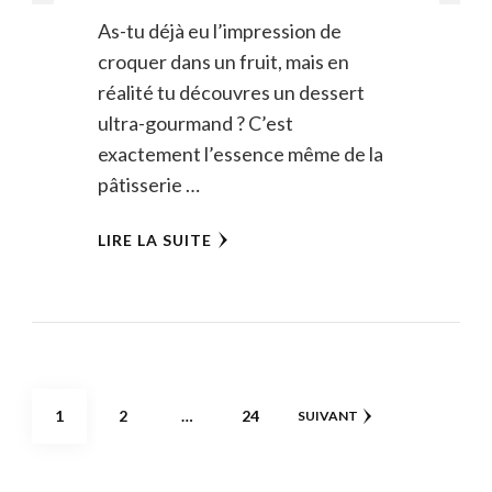
As-tu déjà eu l’impression de
croquer dans un fruit, mais en
réalité tu découvres un dessert
ultra-gourmand ? C’est
exactement l’essence même de la
pâtisserie …
LIRE LA SUITE
Pagination
PAGE
PAGE
PAGE
1
2
…
24
SUIVANT
des
publications