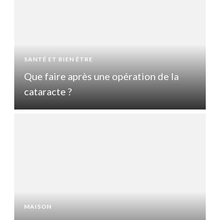
SANTÉ ET BIEN ÊTRE
S
Que faire après une opération de la
Q
cataracte ?
c
MAISON