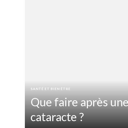
t
iner
SANTÉ ET BIEN ÊTRE
Que faire après une
ir
cataracte ?
sion