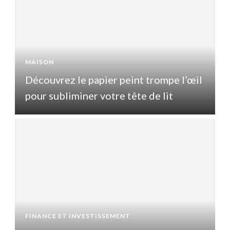
MAISON
l
Découvrez le papier peint trompe l’œil
pour subliminer votre tête de lit
p
FINANCE ET INVESTISSEMENT
F