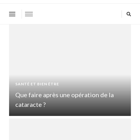
SANTÉ ET BIEN ÊTRE
S
Que faire après une opération de la
Q
cataracte ?
c