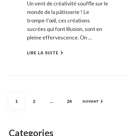
Un vent de créativité souffle sur le
monde de la pâtisserie ! Le
trompe-l’œil, ces créations
sucrées qui font illusion, sont en
pleine effervescence. On …
LIRE LA SUITE
Pagination
PAGE
PAGE
PAGE
1
2
…
24
SUIVANT
des
publications
Categories