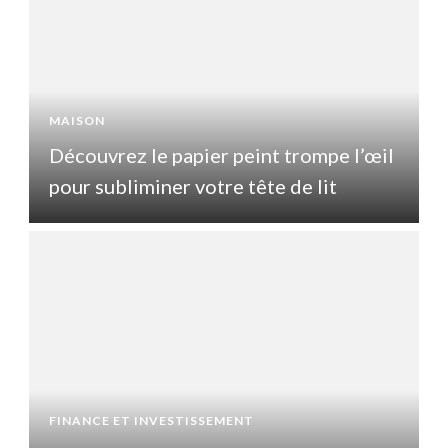
MAISON
l
Découvrez le papier peint trompe l’œil
pour subliminer votre tête de lit
p
FINANCE ET INVESTISSEMENT
F