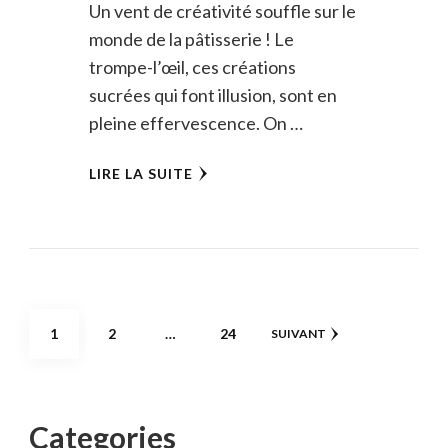
Un vent de créativité souffle sur le
monde de la pâtisserie ! Le
trompe-l’œil, ces créations
sucrées qui font illusion, sont en
pleine effervescence. On …
LIRE LA SUITE
Pagination
PAGE
PAGE
PAGE
1
2
…
24
SUIVANT
des
publications
Categories