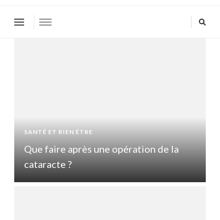
SANTÉ ET BIEN ÊTRE
S
Que faire après une opération de la
Q
cataracte ?
c